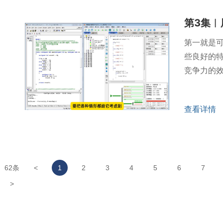
第3集
第一就是
些良好的
竞争力的
查看详情
62条
<
1
2
3
4
5
6
7
>