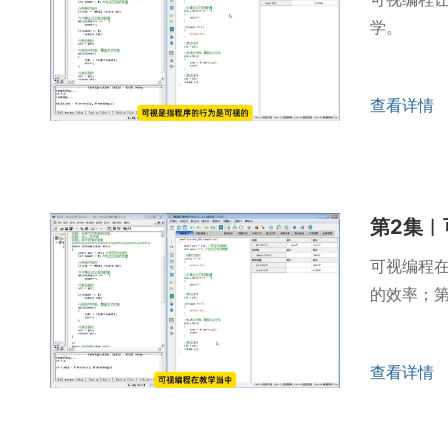
学。
查看详情
第2集
可视编程
的效率；
查看详情