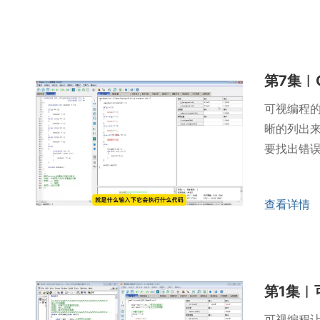
第7集︱
可视编程
晰的列出
要找出错
查看详情
第1集︱
可视编程让